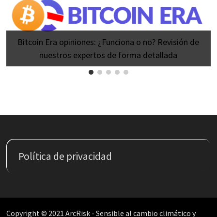
Bitcoin Era opiniones: ¿Funciona o no? Revisión de
nuestros expertos de forma detallada
Política de privacidad
Copyright © 2021 ArcRisk - Sensible al cambio climático y