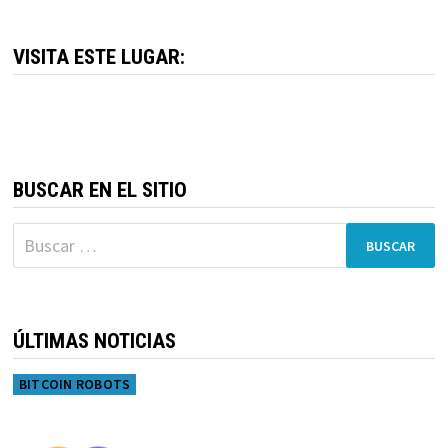
VISITA ESTE LUGAR:
BUSCAR EN EL SITIO
Buscar:
ÚLTIMAS NOTICIAS
BITCOIN ROBOTS