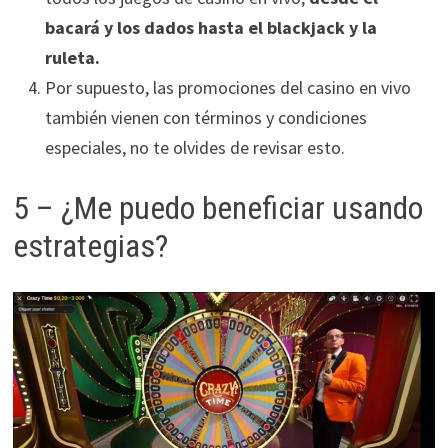
bacará y los dados hasta el blackjack y la
ruleta.
Por supuesto, las promociones del casino en vivo
también vienen con términos y condiciones
especiales, no te olvides de revisar esto.
5 – ¿Me puedo beneficiar usando
estrategias?