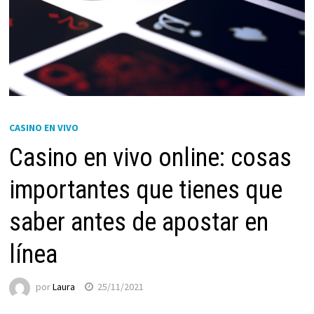
CASINO EN VIVO
Casino en vivo online: cosas
importantes que tienes que
saber antes de apostar en
línea
por
Laura
25/11/2021