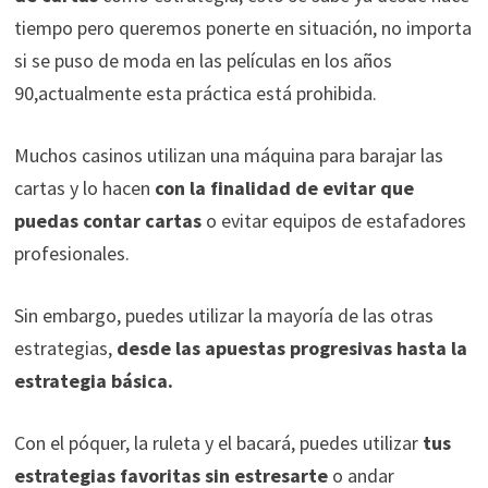
tiempo pero queremos ponerte en situación, no importa
si se puso de moda en las películas en los años
90,actualmente esta práctica está prohibida.
Muchos casinos utilizan una máquina para barajar las
cartas y lo hacen
con la finalidad de evitar que
puedas contar cartas
o evitar equipos de estafadores
profesionales.
Sin embargo, puedes utilizar la mayoría de las otras
estrategias,
desde las apuestas progresivas hasta la
estrategia básica.
Con el póquer, la ruleta y el bacará, puedes utilizar
tus
estrategias favoritas sin estresarte
o andar