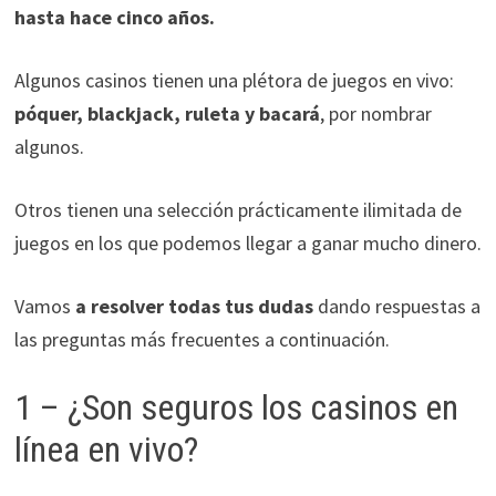
hasta hace cinco años.
Algunos casinos tienen una plétora de juegos en vivo:
póquer, blackjack, ruleta y bacará
, por nombrar
algunos.
Otros tienen una selección prácticamente ilimitada de
juegos en los que podemos llegar a ganar mucho dinero.
Vamos
a resolver todas tus dudas
dando respuestas a
las preguntas más frecuentes a continuación.
1 – ¿Son seguros los casinos en
línea en vivo?