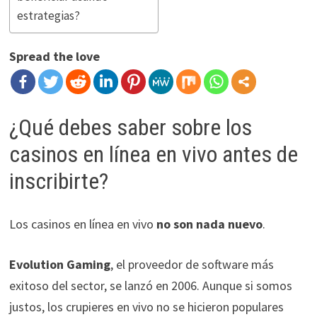
estrategias?
Spread the love
¿Qué debes saber sobre los
casinos en línea en vivo antes de
inscribirte?
Los casinos en línea en vivo
no son nada nuevo
.
Evolution Gaming
, el proveedor de software más
exitoso del sector, se lanzó en 2006. Aunque si somos
justos, los crupieres en vivo no se hicieron populares